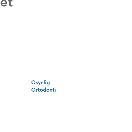
tet
Osynlig
Ortodonti