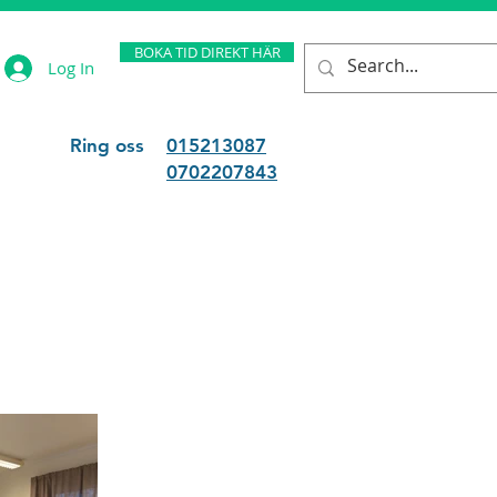
BOKA TID DIREKT HÄR
Log In
Ring oss
015213087
0702207843