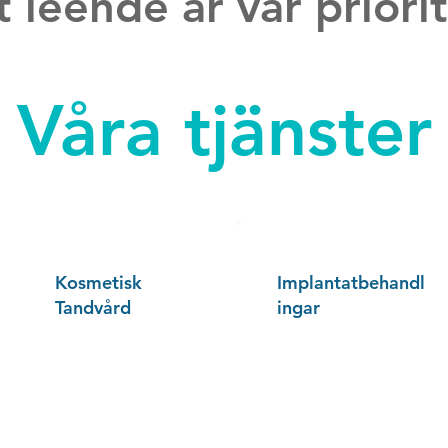
t leende är vår priori
Våra tjänster
Kosmetisk
Implantatbehandl
Tandvård
ingar