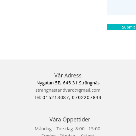
Submit
Vår Adress
Nygatan 5B, 645 31 Strängnäs
strangnastandvard@gmail.com
Tel:
015213087, 0702207843
Våra Öppettider
Måndag – Torsdag 8:00– 15:00
Fredag - Söndag Stängt