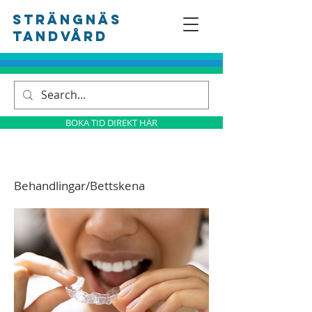
Strängnäs
tandvård
BOKA TID DIREKT HÄR
Behandlingar/Bettskena