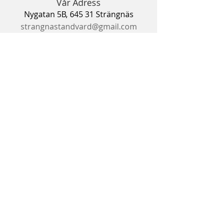
Vår Adress
Nygatan 5B, 645 31 Strängnäs
strangnastandvard@gmail.com
Tel:
015213087, 0702207843
Våra Öppettider
Måndag – Torsdag 8:00– 15:00
Fredag - Söndag Stängt
BOKA TID DIREKT HÄR
© 2024 Strängnäs Tandvård. All Rights
Reserved.