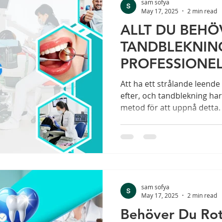
sam sofya
May 17, 2025
2 min read
ALLT DU BEHÖ
TANDBLEKNIN
PROFESSIONE
BEHANDLING 
Att ha ett strålande leend
efter, och tandblekning har 
metod för att uppnå detta.
sam sofya
May 17, 2025
2 min read
Behöver Du Ro