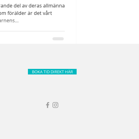
rande del av deras allmänna
om förälder är det vårt
arnens...
BOKA TID DIREKT HÄR