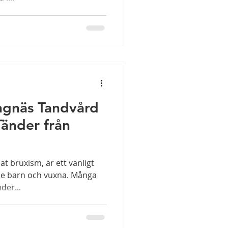
ängnäs Tandvård
Tänder från
lat bruxism, är ett vanligt
e barn och vuxna. Många
der...