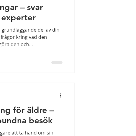
ngar – svar
a experter
rågor kring vad den
göra den och...
g för äldre –
lbundna besök
tigare att ta hand om sin