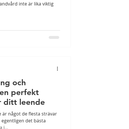
ndvård inte är lika viktig
ing och
en perfekt
 ditt leende
e är något de flesta strävar
 egentligen det bästa
 i...