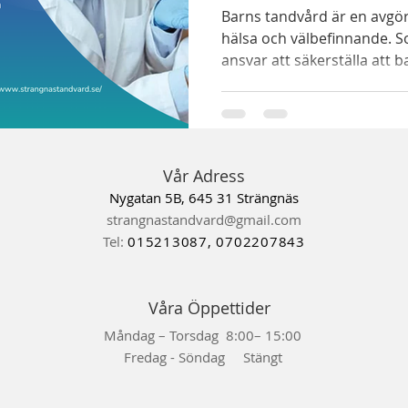
Barns tandvård är en avgö
hälsa och välbefinnande. S
ansvar att säkerställa att b
Vår Adress
Nygatan 5B, 645 31 Strängnäs
strangnastandvard@gmail.com
Tel:
015213087, 0702207843
Våra Öppettider
Måndag – Torsdag 8:00– 15:00
Fredag - Söndag Stängt