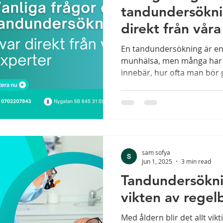
tandundersökni
direkt från vår
En tandundersökning är en grundläggande del av din
munhälsa, men många har f
innebär, hur ofta man bör 
sam sofya
Jun 1, 2025
3 min read
Tandundersöknin
vikten av rege
Med åldern blir det allt vik