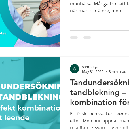
munhälsa. Många tror att ta
när man blir äldre, men...
sam sofya
May 31, 2025
3 min read
Tandundersökn
tandblekning – 
kombination för
Ett friskt och vackert leend
efter. Men hur uppnår man
resultatet? Svaret ligger ofta