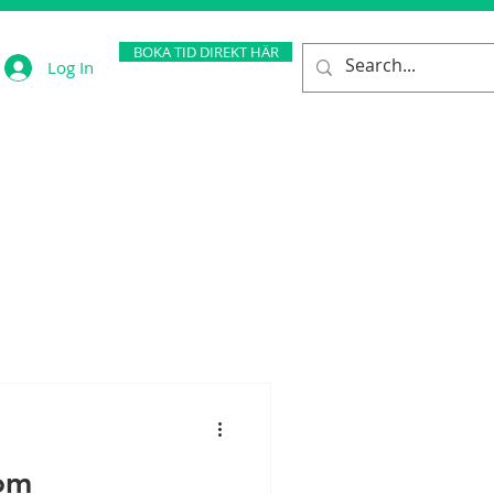
BOKA TID DIREKT HÄR
Log In
 om