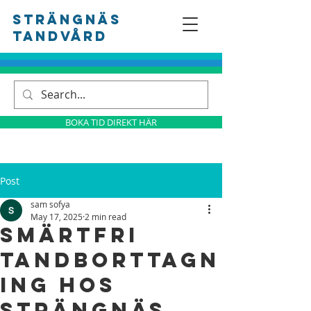
Strängnäs
tandvård
BOKA TID DIREKT HÄR
Post
sam sofya
May 17, 2025
2 min read
Smärtfri
Tandborttagn
ing hos
Strängnäs