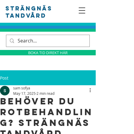
Strängnäs
tandvård
BOKA TID DIREKT HÄR
Post
sam sofya
May 17, 2025
2 min read
Behöver Du
Rotbehandlin
g? Strängnäs
Tandvård